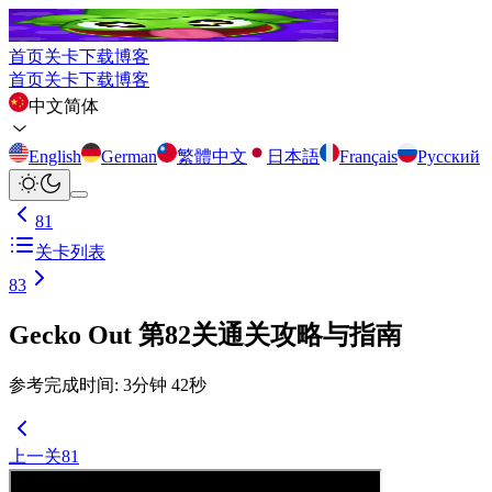
首页
关卡
下载
博客
首页
关卡
下载
博客
中文简体
English
German
繁體中文
日本語
Français
Русский
81
关卡列表
83
Gecko Out 第82关通关攻略与指南
参考完成时间
:
3
分钟
42
秒
上一关
81