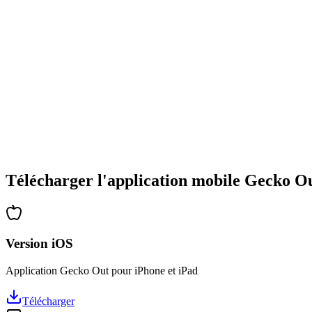
•
Large gamme de types d'énigmes
•
Difficulté progressive
•
Nouvelles mécaniques et obstacles
•
Défis renouvelés à chaque partie
•
Accessible à tous les âges
•
Stratégies profondes pour les experts
•
Des heures de réflexion garanties
•
Mises à jour régulières avec de nouveaux niveaux
Télécharger l'application mobile Gecko O
Version iOS
Application Gecko Out pour iPhone et iPad
Télécharger