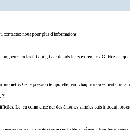
u contactez-nous pour plus d'informations.
longueurs en les faisant glisser depuis leurs extrémités. Guidez chaqu
hronomètre. Cette pression temporelle rend chaque mouvement crucial e
 ?
fficiles. Le jeu commence par des énigmes simples puis introduit progr
 voyages ou les moments sans accès fiable au réseau. Tous les niveaux s