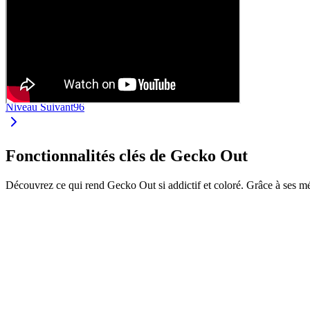
Niveau Suivant
96
Fonctionnalités clés de Gecko Out
Découvrez ce qui rend Gecko Out si addictif et coloré. Grâce à ses m
•
Faites glisser les geckos par leurs extrémités
•
Chaque gecko a sa propre couleur et longueur