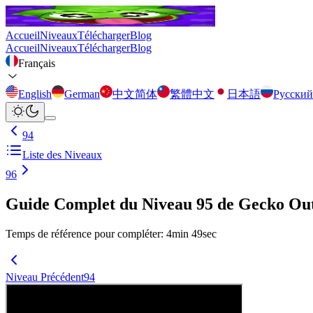
Accueil
Niveaux
Télécharger
Blog
Accueil
Niveaux
Télécharger
Blog
Français
English
German
中文简体
繁體中文
日本語
Русский
94
Liste des Niveaux
96
Guide Complet du Niveau 95 de Gecko Ou
Temps de référence pour compléter
:
4
min
49
sec
Niveau Précédent
94