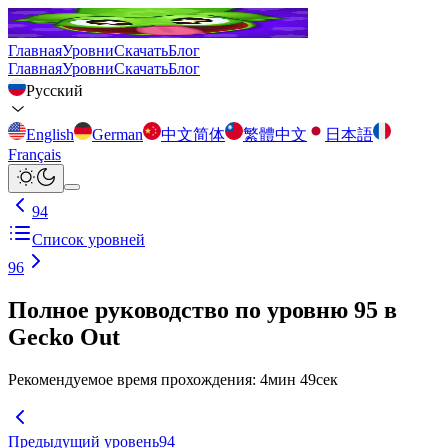
Главная
Уровни
Скачать
Блог
Главная
Уровни
Скачать
Блог
Русский
English
German
中文简体
繁體中文
日本語
Français
94
Список уровней
96
Полное руководство по уровню 95 в
Gecko Out
Рекомендуемое время прохождения
:
4
мин
49
сек
Предыдущий уровень
94