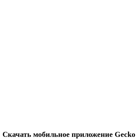
•
Нужно быстро думать и действовать
•
Каждая секунда на счету
•
Сложность растет с каждым уровнем
•
Широкий выбор головоломок
•
Постепенно возрастающая сложность
•
Новые механики и препятствия
•
Постоянно новые вызовы
•
Легко освоить для всех возрастов
•
Глубокие стратегии для опытных игроков
•
Часы решения головоломок
•
Регулярные обновления с новыми уровнями
Скачать мобильное приложение Gecko