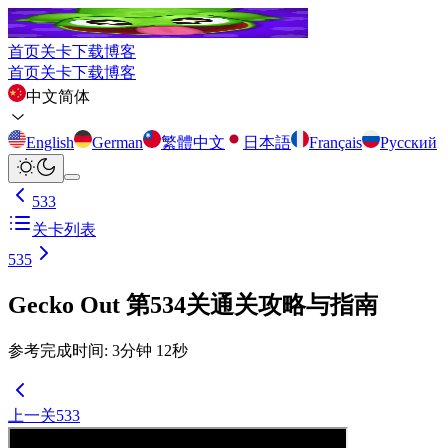
首页
关卡
下载
博客
首页
关卡
下载
博客
中文简体
English
German
繁體中文
日本語
Français
Русский
533
关卡列表
535
Gecko Out 第534关通关攻略与指南
参考完成时间
:
3
分钟
12
秒
上一关
533