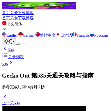
首页
关卡
下载
博客
首页
关卡
下载
博客
中文简体
English
German
繁體中文
日本語
Français
Русский
534
关卡列表
536
Gecko Out 第535关通关攻略与指南
参考完成时间
:
4
分钟
2
秒
上一关
534