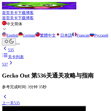
首页
关卡
下载
博客
首页
关卡
下载
博客
中文简体
English
German
繁體中文
日本語
Français
Русский
535
关卡列表
537
Gecko Out 第536关通关攻略与指南
参考完成时间
:
3
分钟
35
秒
上一关
535