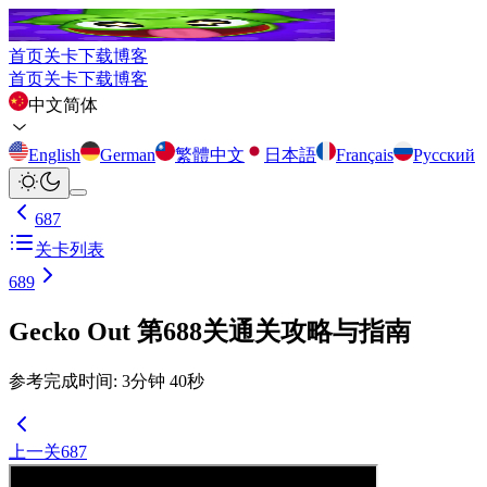
首页
关卡
下载
博客
首页
关卡
下载
博客
中文简体
English
German
繁體中文
日本語
Français
Русский
687
关卡列表
689
Gecko Out 第688关通关攻略与指南
参考完成时间
:
3
分钟
40
秒
上一关
687