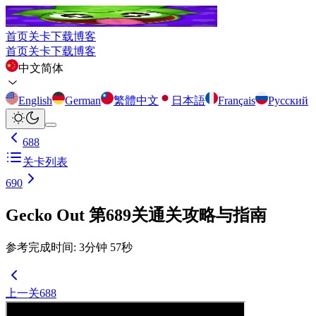
首页
关卡
下载
博客
首页
关卡
下载
博客
中文简体
English
German
繁體中文
日本語
Français
Русский
688
关卡列表
690
Gecko Out 第689关通关攻略与指南
参考完成时间
:
3
分钟
57
秒
上一关
688